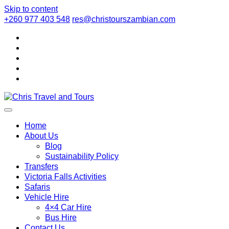
Skip to content
+260 977 403 548
res@christourszambian.com
Chris Travel
Quality African Safari Holiday experiences for both the
discerning and the first-time travelers
Home
About Us
Blog
and Tours
Sustainability Policy
Transfers
Victoria Falls Activities
Safaris
Vehicle Hire
4×4 Car Hire
Bus Hire
Contact Us