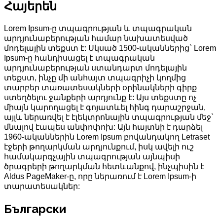
Հայերեն
Lorem Ipsum-ը տպագրության և տպագրական
արդյունաբերության համար նախատեսված
մոդելային տեքստ է: Սկսած 1500-ականներից` Lorem
Ipsum-ը հանդիսացել է տպագրական
արդյունաբերության ստանդարտ մոդելային
տեքստ, ինչը մի անհայտ տպագրիչի կողմից
տարբեր տառատեսակների օրինակների գիրք
ստեղծելու ջանքերի արդյունք է: Այս տեքստը ոչ
միայն կարողացել է գոյատևել հինգ դարաշրջան,
այլև ներառվել է էլեկտրոնային տպագրության մեջ`
մնալով էապես անփոփոխ: Այն հայտնի է դարձել
1960-ականներին Lorem Ipsum բովանդակող Letraset
էջերի թողարկման արդյունքում, իսկ ավելի ուշ
համակարգչային տպագրության այնպիսի
ծրագրերի թողարկման հետևանքով, ինչպիսին է
Aldus PageMaker-ը, որը ներառում է Lorem Ipsum-ի
տարատեսակներ:
Български