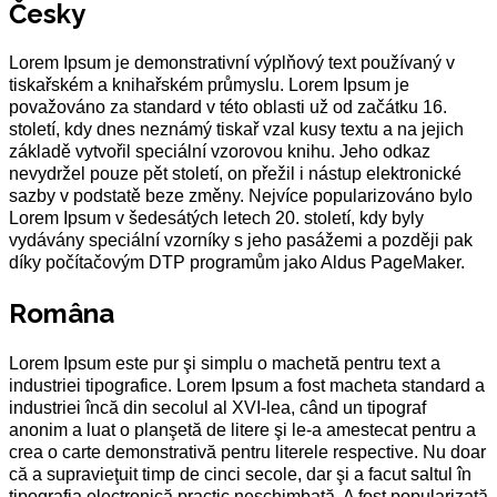
Česky
Lorem Ipsum je demonstrativní výplňový text používaný v
tiskařském a knihařském průmyslu. Lorem Ipsum je
považováno za standard v této oblasti už od začátku 16.
století, kdy dnes neznámý tiskař vzal kusy textu a na jejich
základě vytvořil speciální vzorovou knihu. Jeho odkaz
nevydržel pouze pět století, on přežil i nástup elektronické
sazby v podstatě beze změny. Nejvíce popularizováno bylo
Lorem Ipsum v šedesátých letech 20. století, kdy byly
vydávány speciální vzorníky s jeho pasážemi a později pak
díky počítačovým DTP programům jako Aldus PageMaker.
Româna
Lorem Ipsum este pur şi simplu o machetă pentru text a
industriei tipografice. Lorem Ipsum a fost macheta standard a
industriei încă din secolul al XVI-lea, când un tipograf
anonim a luat o planşetă de litere şi le-a amestecat pentru a
crea o carte demonstrativă pentru literele respective. Nu doar
că a supravieţuit timp de cinci secole, dar şi a facut saltul în
tipografia electronică practic neschimbată. A fost popularizată