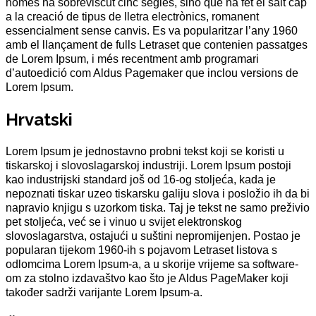
només ha sobreviscut cinc segles, sinó que ha fet el salt cap
a la creació de tipus de lletra electrònics, romanent
essencialment sense canvis. Es va popularitzar l’any 1960
amb el llançament de fulls Letraset que contenien passatges
de Lorem Ipsum, i més recentment amb programari
d’autoedició com Aldus Pagemaker que inclou versions de
Lorem Ipsum.
Hrvatski
Lorem Ipsum je jednostavno probni tekst koji se koristi u
tiskarskoj i slovoslagarskoj industriji. Lorem Ipsum postoji
kao industrijski standard još od 16-og stoljeća, kada je
nepoznati tiskar uzeo tiskarsku galiju slova i posložio ih da bi
napravio knjigu s uzorkom tiska. Taj je tekst ne samo preživio
pet stoljeća, već se i vinuo u svijet elektronskog
slovoslagarstva, ostajući u suštini nepromijenjen. Postao je
popularan tijekom 1960-ih s pojavom Letraset listova s
odlomcima Lorem Ipsum-a, a u skorije vrijeme sa software-
om za stolno izdavaštvo kao što je Aldus PageMaker koji
također sadrži varijante Lorem Ipsum-a.