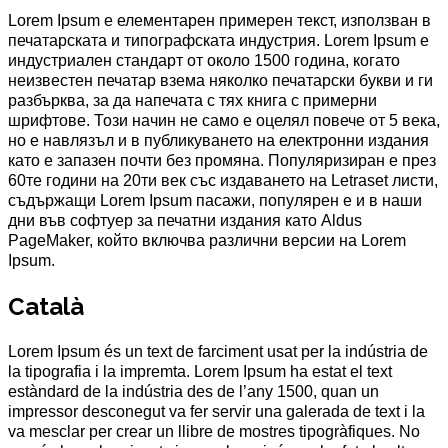
Lorem Ipsum е елементарен примерен текст, използван в
печатарската и типографската индустрия. Lorem Ipsum е
индустриален стандарт от около 1500 година, когато
неизвестен печатар взема няколко печатарски букви и ги
разбърква, за да напечата с тях книга с примерни
шрифтове. Този начин не само е оцелял повече от 5 века,
но е навлязъл и в публикуването на електронни издания
като е запазен почти без промяна. Популяризиран е през
60те години на 20ти век със издаването на Letraset листи,
съдържащи Lorem Ipsum пасажи, популярен е и в наши
дни във софтуер за печатни издания като Aldus
PageMaker, който включва различни версии на Lorem
Ipsum.
Català
Lorem Ipsum és un text de farciment usat per la indústria de
la tipografia i la impremta. Lorem Ipsum ha estat el text
estàndard de la indústria des de l’any 1500, quan un
impressor desconegut va fer servir una galerada de text i la
va mesclar per crear un llibre de mostres tipogràfiques. No